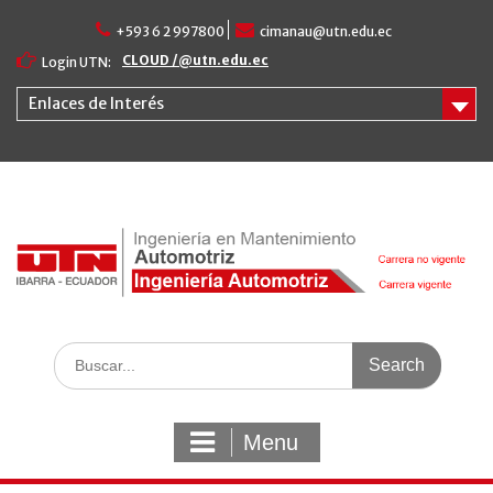
Skip
+593 6 2 997800
cimanau@utn.edu.ec
to
content
CLOUD /@utn.edu.ec
Login UTN:
Enlaces de Interés
Search
for:
Menu