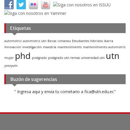
Etiquetas
automotriz
automotriz utn
Becas
cimanau
Estudiantes
híbridos
ibarra
Innovacion
investigación
maestria
mantenimiento
mantenimiento automotriz
phd
utn
mujer
postgrado
postgrado utn
temas
universidad utn
yosoyutn
Buzón de sugerencias
" Ingresa aqui y envia tu cometario a fica@utn.edu.ec"